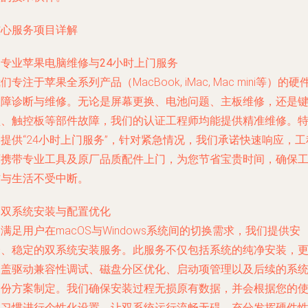
核心服务项目详解
.
专业苹果电脑维修与24小时上门服务
们专注于苹果全系列产品（MacBook, iMac, Mac mini等）的硬
故障诊断与维修。无论是屏幕更换、电池问题、主板维修，还是
盘、触控板等部件故障，我们的认证工程师均能提供精准维修。
提供“24小时上门服务”，针对紧急情况，我们承诺快速响应，工
师携带专业工具及原厂品质配件上门，为您节省宝贵时间，确保
作与生活不受中断。
.
双系统安装与配置优化
满足用户在macOS与Windows系统间的切换需求，我们提供安
全、稳定的双系统安装服务。此服务不仅包括系统的纯净安装，
涵盖驱动兼容性调试、磁盘分区优化、启动项管理以及后续的系
备份方案制定。我们确保安装过程无损原有数据，并会根据您的
用习惯进行个性化设置，让双系统运行流畅无碍，充分发挥硬件