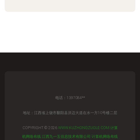
电话：1397084**
地址：江西省上饶市鄱阳县洪迈大道在水一方10号楼二层
COPYRIGHT © 2026
WWW.KUZHONGZUOLE.COM
计算
机网络布线
江西九一五信息技术有限公司
计算机网络布线