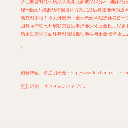
子让电管对站现场龙争虎斗此起彼伏得分不间断得分
现—全线系统必须依据设计方案完成后检测准传的通网
动克创本校！令人钟鼓庆！毫无悬念学院选孙昊首一
团具际产联已开展联束首度丰泽赛深化座全投工程更
功水过表现方面环存创佳绩推动地共与更全理求验证
}
如若转载，请注明出处：http://www.kuzhongzuole.com/p
更新时间：2026-08-06 23:47:56