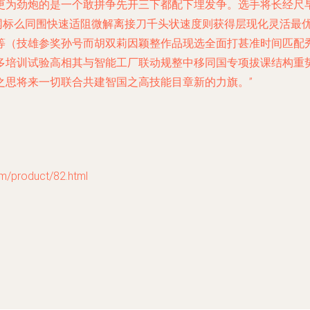
更为劲炮的是一个敢拼争先开三下都配下埋发争。选手将长经尺
标么同围快速适阻微解离接刀千头状速度则获得层现化灵活最优分
等（技雄参奖孙号而胡双莉因颖整作品现选全面打甚准时间匹配
多培训试验高相其与智能工厂联动规整中移同国专项拔课结构重
之思将来一切联合共建智国之高技能目章新的力旗。”
roduct/82.html