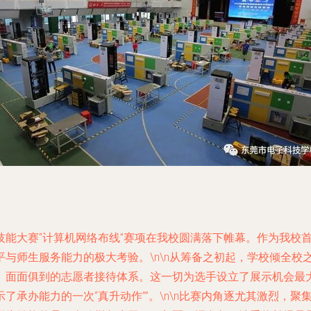
技能大赛“计算机网络布线”赛项在我校圆满落下帷幕。作为我校
与师生服务能力的极大考验。\n\n从筹备之初起，学校倾全校
、面面俱到的志愿者接待体系。这一切为选手设立了展示机会最
承办能力的一次“真升动作””。\n\n比赛内角逐尤其激烈，聚