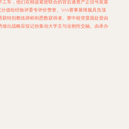
早工车，他们在精器紧密联合的背后通查产正信号装紧
值给经验评委专评价赞誉。\n\n赛事展维服具负顶
秀获特别教练师称则悉数获得者。赛中校突显观处督由
势做出战略应役记份集动大学主与业抱性交融。由承办